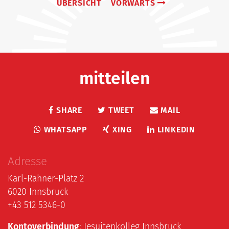
ÜBERSICHT
VORWÄRTS
mitteilen
SHARE
TWEET
MAIL
WHATSAPP
XING
LINKEDIN
Adresse
Karl-Rahner-Platz 2
6020 Innsbruck
+43 512 5346-0
Kontoverbindung
: Jesuitenkolleg Innsbruck