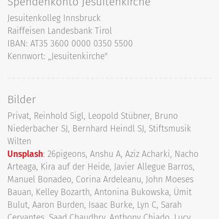
Spendenkonto Jesuitenkirche
Jesuitenkolleg Innsbruck
Raiffeisen Landesbank Tirol
IBAN: AT35 3600 0000 0350 5500
Kennwort: „Jesuitenkirche"
Bilder
Privat, Reinhold Sigl, Leopold Stübner, Bruno
Niederbacher SJ, Bernhard Heindl SJ, Stiftsmusik
Wilten
Unsplash
: 26pigeons, Anshu A, Aziz Acharki, Nacho
Arteaga, Kira auf der Heide, Javier Allegue Barros,
Manuel Bonadeo, Corina Ardeleanu, John Moeses
Bauan, Kelley Bozarth, Antonina Bukowska, Ümit
Bulut, Aaron Burden, Isaac Burke, Lyn C, Sarah
Cervantes, Saad Chaudhry, Anthony Chiado, Lucy