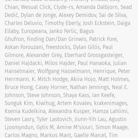
Chian, Wesual Click, Clyde-rs, Amanda Dalbjorn, Sead
Dedić, Dylan de Jonge, Alexey Demidov, Sai de Silva,
Charles Deluvio, Timothy Eberly, Josh Eckstein, Daiga
Ellaby, Europeana, Janko Ferlic, Bagus
Ghufron, Finding Dan/Dan Grinwis, Patrick Fore,
Askan Forouzani, freestocks, Dylan Gillis, Paul
Gilmore, Alexander Grey, Eberhard Grossgasteiger,
Daniel Hajdacki, Milos Hajder, Paul Hanaoka, Julian
Hanselmaier, Wolfgang Hasselmann, Henrique, Peter
Herrmann, K. Mitch Hodge, Akira Hojo, Matt Holmes,
Bruce Hong, Casey Horner, Nathan Jennings, Neal E.
Johnson, Steve Johnson, Shaya Kass, Ian Keefe,
Sunguk Kim, Kiwihug, Artem Kovalev, krakenimages,
Ksenia Kudelkina, Alexandra Kusper, Hamza Lahlimi,
Steven Lasry, Tyler Lastovich, Jiunn-Yih Lau, Agustin
Ljosmyndun, Gytis M, Amine M'siouri, Simon Maage,
Carlos Magno, Markos Mant, Gaelle Marcel, Tim