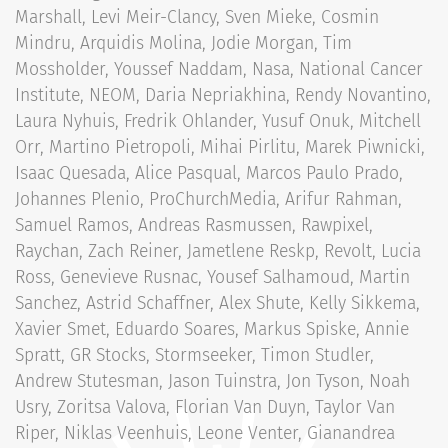
Marshall, Levi Meir-Clancy, Sven Mieke, Cosmin
Mindru, Arquidis Molina, Jodie Morgan, Tim
Mossholder, Youssef Naddam, Nasa, National Cancer
Institute, NEOM, Daria Nepriakhina, Rendy Novantino,
Laura Nyhuis, Fredrik Ohlander, Yusuf Onuk, Mitchell
Orr, Martino Pietropoli, Mihai Pirlitu, Marek Piwnicki,
Isaac Quesada, Alice Pasqual, Marcos Paulo Prado,
Johannes Plenio, ProChurchMedia, Arifur Rahman,
Samuel Ramos, Andreas Rasmussen, Rawpixel,
Raychan, Zach Reiner, Jametlene Reskp, Revolt, Lucia
Ross, Genevieve Rusnac, Yousef Salhamoud, Martin
Sanchez, Astrid Schaffner, Alex Shute, Kelly Sikkema,
Xavier Smet, Eduardo Soares, Markus Spiske, Annie
Spratt, GR Stocks, Stormseeker, Timon Studler,
Andrew Stutesman, Jason Tuinstra, Jon Tyson, Noah
Usry, Zoritsa Valova, Florian Van Duyn, Taylor Van
Riper, Niklas Veenhuis, Leone Venter, Gianandrea