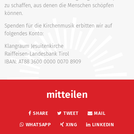
zu schaffen, aus denen die Menschen schöpfen
können.
Spenden für die Kirchenmusik erbitten wir auf
folgendes Konto:
Klangraum Jesuitenkirche
Raiffeisen-Landesbank Tirol
IBAN: AT88 3600 0000 0070 8909
mitteilen
SHARE
TWEET
MAIL
WHATSAPP
XING
LINKEDIN