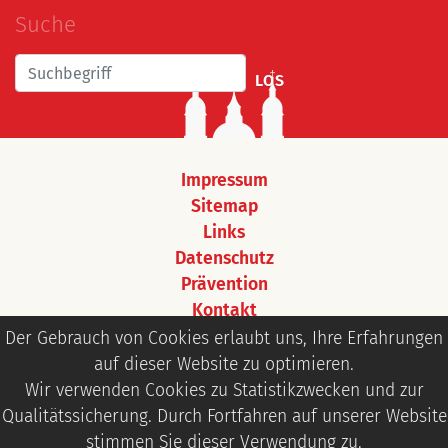
Suche
LOS
Impressum
Sitemap
Links
Datenschutz
Prävention
Kontakt
Login
Der Gebrauch von Cookies erlaubt uns, Ihre Erfahrungen
auf dieser Website zu optimieren.
Wir verwenden Cookies zu Statistikzwecken und zur
Qualitätssicherung. Durch Fortfahren auf unserer Website
stimmen Sie dieser Verwendung zu.