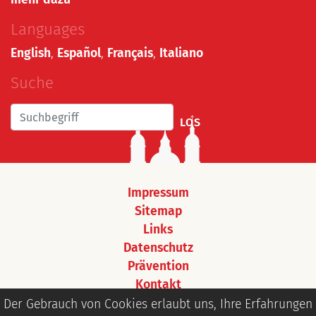
Languages
English
,
Español
,
Français
,
Italiano
Suche
LOS
Impressum
Sitemap
Links
Datenschutz
Prävention
Kontakt
Login
Der Gebrauch von Cookies erlaubt uns, Ihre Erfahrungen