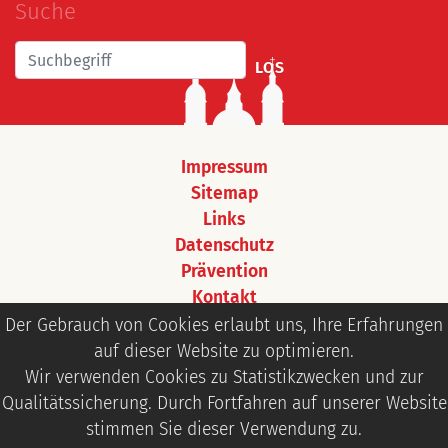
Suche
LOS
Impressum
Sitemap
Links
Datenschutz
Prävention
Kontakt
Login
Der Gebrauch von Cookies erlaubt uns, Ihre Erfahrungen
auf dieser Website zu optimieren.
Wir verwenden Cookies zu Statistikzwecken und zur
Qualitätssicherung. Durch Fortfahren auf unserer Website
stimmen Sie dieser Verwendung zu.