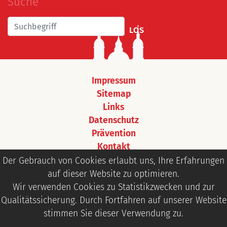
Suche
LOS
Impressum
Sitemap
Links
Datenschutz
Prävention
Kontakt
Login
Der Gebrauch von Cookies erlaubt uns, Ihre Erfahrungen
auf dieser Website zu optimieren.
Wir verwenden Cookies zu Statistikzwecken und zur
Qualitätssicherung. Durch Fortfahren auf unserer Website
stimmen Sie dieser Verwendung zu.