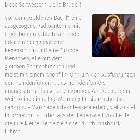
Liebe Schwestern, liebe Brüder!
Vor dem „Goldenen Dachl", eine
ausgezogene Radioantenne mit
einer bunten Schleife am Ende
oder ein hochgehaltener
Regenschirm und eine Gruppe
Menschen, alle mit dem
gleichen Sonnenhütchen und
meist mit einem Knopf im Ohr, um den Ausführungen
der Fremdenführerin, des Fremdenführers
unangestrengt lauschen zu können. Am Abend beim
Wein keine einhellige Meinung: Er, sie mache das
ganz gut. - Man habe schon bessere erlebt, viel zu viel
Information. - Hirten aus der Lebenswelt von heute,
die ihre kleine Herde zielsicher durch Innsbruck
führen.