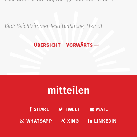
Bild: Beichtzimmer Jesuitenkirche, Heindl
ÜBERSICHT
VORWÄRTS
mitteilen
SHARE
TWEET
MAIL
WHATSAPP
XING
LINKEDIN