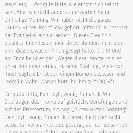
Jesus, ein, ...
der
gute Hirte, wie er von sich selbst
sagt. Aber wie nicht anders zu erwarten, keine
einhellige Meinung! Wir haben nicht die ganze
„Guten-Hirten-Rede" Jesu gehört, mittendrin bemerkt
der Evangelist einmal selbst: „Dieses Gleichnis
erzählte ihnen Jesus; aber sie verstanden nicht den
Sinn dessen, was er ihnen gesagt hatte." (10,6) Und
am Ende heißt es gar: „Wegen dieser Worte kam es
unter den Juden erneut zu einer Spaltung. Viele von
ihnen sagten: Er ist von einem Dämon besessen und
redet im Wahn. Warum hört ihr ihm zu?" (10,19f)
Der gute Hirte, kein Idyll, wenig Romantik. Wir
übertragen das Thema auf geistliche Berufungen und
auf das Priestertum, am sog. „Guten-Hirten-Sonntag".
Kein Idyll, wenig Romantik! Haben die Hirten nicht
selbst für verbrannte Erde gesorgt, auf der so schnell
nichts wachsen möchte? Jesus erwähnt Diebe und